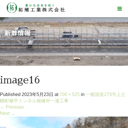
新着情報
image16
Published
2023年5月23日
at
700 × 525
in
一般国道273号上士
幌町糠平トンネル補修外一連工事
←
Previous
Next
→