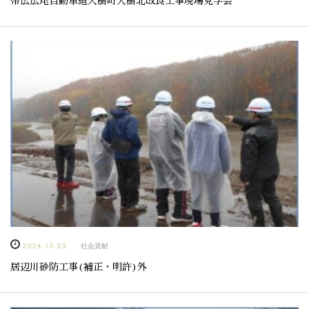
帯広広尾自動車道大樹町大樹北改良工事現場見学会
2024.10.23
社会貢献
居辺川砂防工事(補正・明許)外