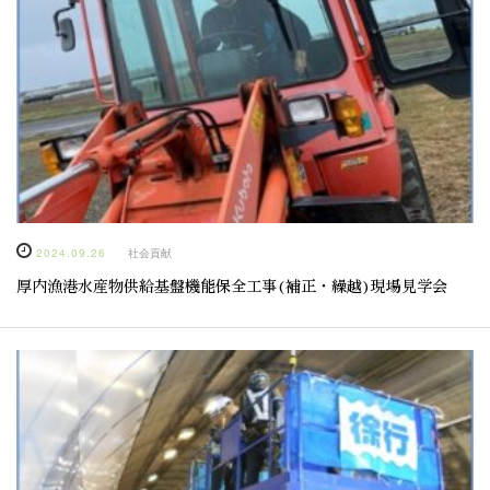
2024.09.26
社会貢献
厚内漁港水産物供給基盤機能保全工事(補正・繰越)現場見学会