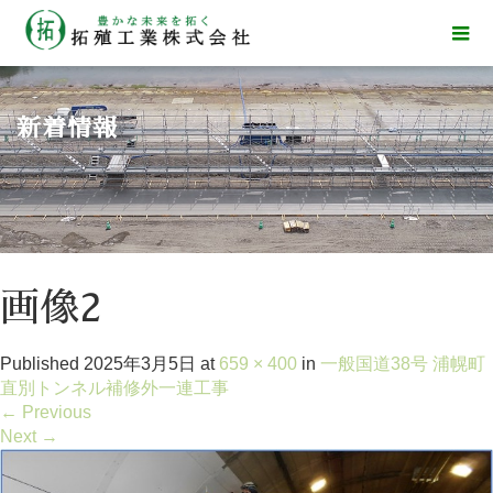
新着情報
画像2
Published
2025年3月5日
at
659 × 400
in
一般国道38号 浦幌町
直別トンネル補修外一連工事
←
Previous
Next
→