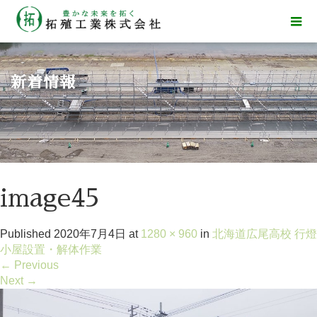
新着情報
image45
Published
2020年7月4日
at
1280 × 960
in
北海道広尾高校 行燈
小屋設置・解体作業
←
Previous
Next
→