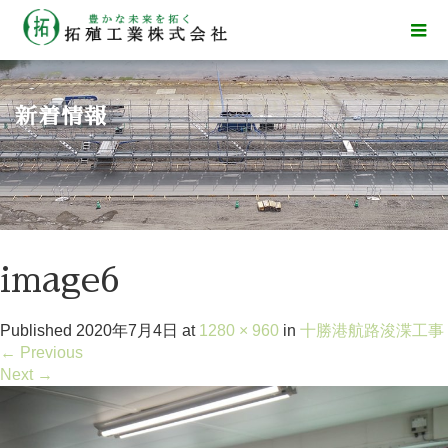
新着情報
image6
Published
2020年7月4日
at
1280 × 960
in
十勝港航路浚渫工事
←
Previous
Next
→