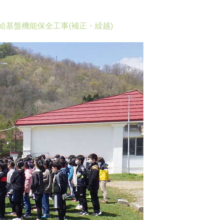
給基盤機能保全工事(補正・繰越)