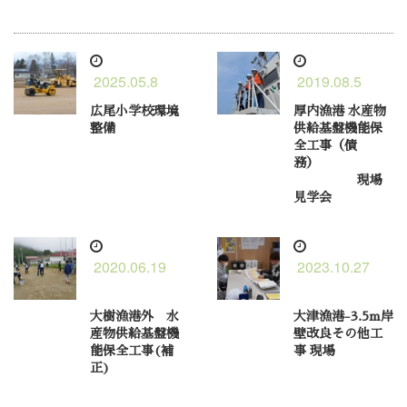
2025.05.8
2019.08.5
広尾小学校環境
厚内漁港 水産物
整備
供給基盤機能保
全工事（債
務）
現場
見学会
2020.06.19
2023.10.27
大樹漁港外 水
大津漁港-3.5m岸
産物供給基盤機
壁改良その他工
能保全工事(補
事 現場
正)