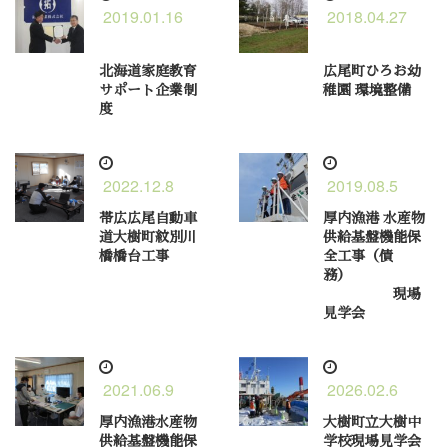
2019.01.16
2018.04.27
北海道家庭教育
広尾町ひろお幼
サポート企業制
稚園 環境整備
度
2022.12.8
2019.08.5
帯広広尾自動車
厚内漁港 水産物
道大樹町紋別川
供給基盤機能保
橋橋台工事
全工事（債
務）
現場
見学会
2021.06.9
2026.02.6
厚内漁港水産物
大樹町立大樹中
供給基盤機能保
学校現場見学会