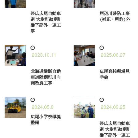
帯広広尾自動車
居辺川砂防工事
道 大樹町紋別川
(補正・明許)外
橋下部外一連工
事
2023.10.11
2025.06.27
北海道横断自動
広尾高校現場見
車道陸別町川向
学会
南改良工事
2024.05.8
2024.09.25
広尾小学校環境
整備
帯広広尾自動車
道 大樹町紋別川
橋下部外一連工