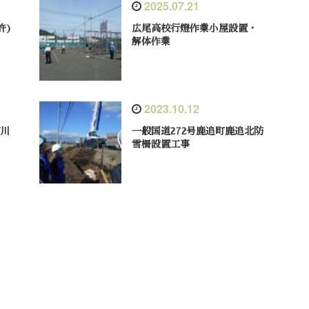
2025.07.21
許)
広尾高校行燈作業小屋設置・
解体作業
2023.10.12
町川
一般国道272号鹿追町鹿追北防
雪柵設置工事