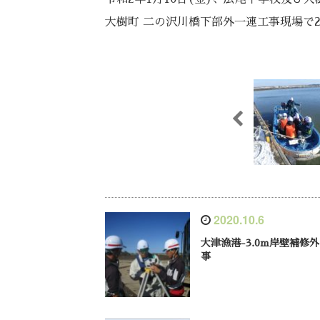
大樹町 二の沢川橋下部外一連工事現場で
2020.10.6
大津漁港-3.0m岸壁補修
事