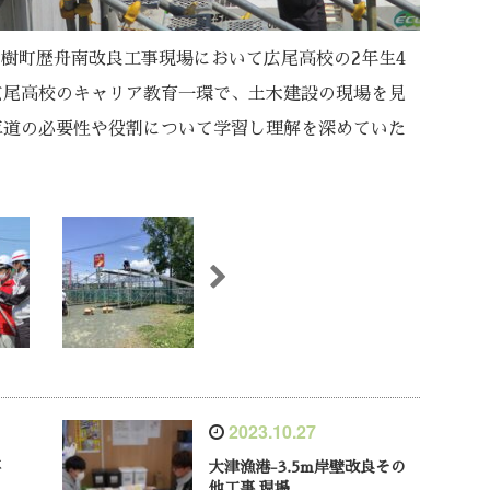
大樹町歴舟南改良工事現場において広尾高校の2年生4
広尾高校のキャリア教育一環で、土木建設の現場を見
車道の必要性や役割について学習し理解を深めていた
2023.10.27
事
大津漁港-3.5m岸壁改良その
他工事 現場