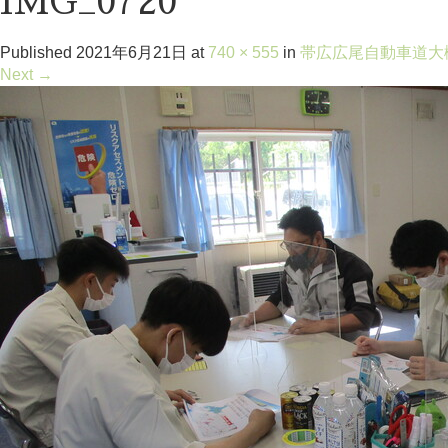
IMG_0720
Published
2021年6月21日
at
740 × 555
in
帯広広尾自動車道大
Next
→