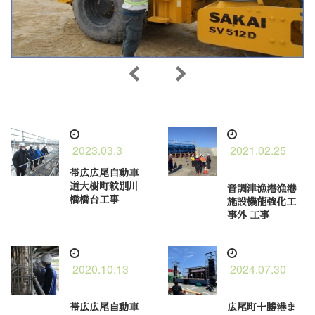
2023.03.3
2021.02.25
帯広広尾自動車
道大樹町紋別川
音調津漁港漁港
橋橋台工事
施設機能強化工
事外 工事
2020.10.13
2024.07.30
帯広広尾自動車
広尾町十勝港ま