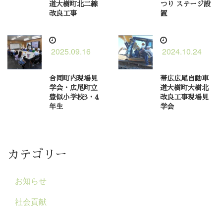
道大樹町北二線
つり ステージ設
改良工事
置
2025.09.16
2024.10.24
合同町内現場見
帯広広尾自動車
学会・広尾町立
道大樹町大樹北
豊似小学校3・4
改良工事現場見
年生
学会
カテゴリー
お知らせ
社会貢献