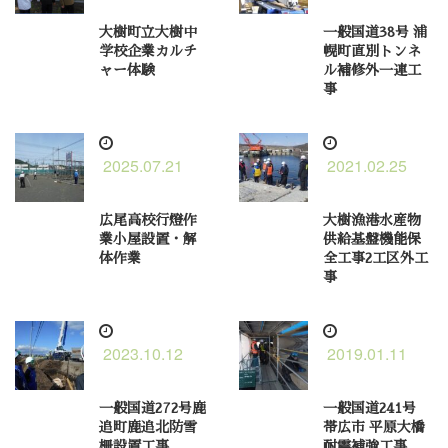
大樹町立大樹中
一般国道38号 浦
学校企業カルチ
幌町直別トンネ
ャー体験
ル補修外一連工
事
2025.07.21
2021.02.25
広尾高校行燈作
大樹漁港水産物
業小屋設置・解
供給基盤機能保
体作業
全工事2工区外工
事
2023.10.12
2019.01.11
一般国道272号鹿
一般国道241号
追町鹿追北防雪
帯広市 平原大橋
柵設置工事
耐震補強工事