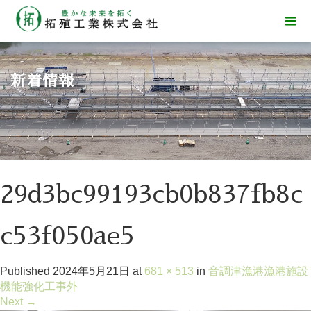
新着情報
29d3bc99193cb0b837fb8c
c53f050ae5
Published
2024年5月21日
at
681 × 513
in
音調津漁港漁港施設
機能強化工事外
Next
→