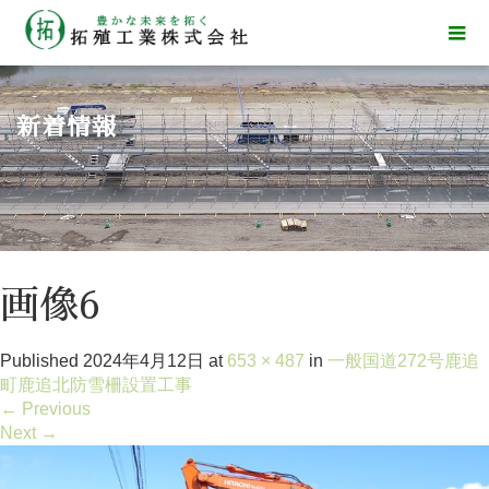
新着情報
画像6
Published
2024年4月12日
at
653 × 487
in
一般国道272号鹿追
町鹿追北防雪柵設置工事
←
Previous
Next
→