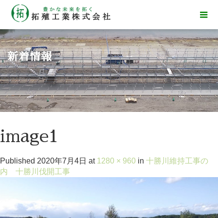
新着情報
image1
Published
2020年7月4日
at
1280 × 960
in
十勝川維持工事の
内 十勝川伐開工事