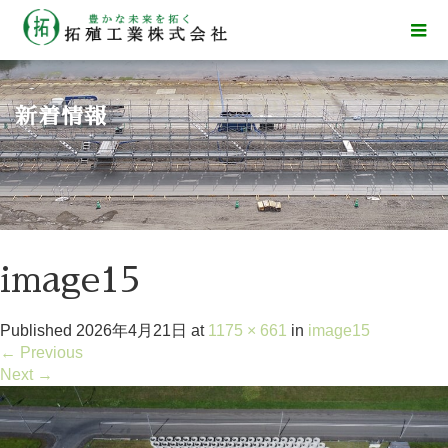
新着情報
image15
Published
2026年4月21日
at
1175 × 661
in
image15
←
Previous
Next
→