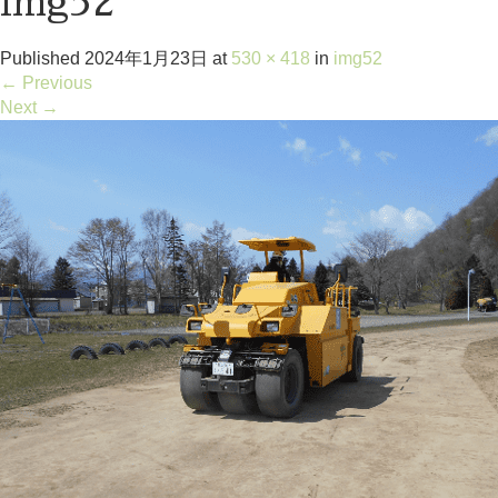
img52
Published
2024年1月23日
at
530 × 418
in
img52
←
Previous
Next
→