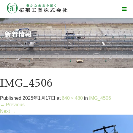
新着情報
IMG_4506
Published
2025年1月17日
at
640 × 480
in
IMG_4506
←
Previous
Next
→