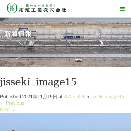
新着情報
jisseki_image15
Published
2021年11月19日
at
760 × 554
in
jisseki_image15
←
Previous
Next
→