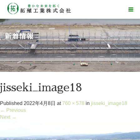
新着情報
jisseki_image18
Published
2022年4月8日
at
760 × 578
in
jisseki_image18
←
Previous
Next
→